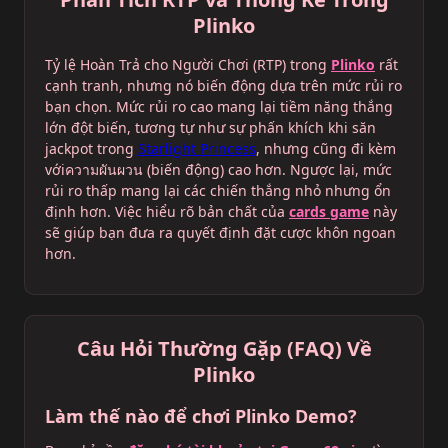
Plinko
Tỷ lệ Hoàn Trả cho Người Chơi (RTP) trong
Plinko
rất
cạnh tranh, nhưng nó biến động dựa trên mức rủi ro
bạn chọn. Mức rủi ro cao mang lại tiềm năng thắng
lớn đột biến, tương tự như sự phấn khích khi săn
jackpot trong
Starlight Princess
, nhưng cũng đi kèm
vớiความผันผวน (biến động) cao hơn. Ngược lại, mức
rủi ro thấp mang lại các chiến thắng nhỏ nhưng ổn
định hơn. Việc hiểu rõ bản chất của
cards game
này
sẽ giúp bạn đưa ra quyết định đặt cược khôn ngoan
hơn.
Câu Hỏi Thường Gặp (FAQ) Về
Plinko
Làm thế nào để chơi Plinko Demo?