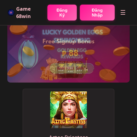
Game
Đăng
Đăng
☰
Ký
Nhập
68win