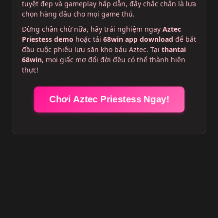
tuyệt đẹp và gameplay hấp dẫn, đây chắc chắn là lựa
chọn hàng đầu cho mọi game thủ.
Đừng chần chừ nữa, hãy trải nghiệm ngay
Aztec
Priestess demo
hoặc tải
68win app download
để bắt
đầu cuộc phiêu lưu săn kho báu Aztec. Tại
thantai
68win
, mọi giấc mơ đổi đời đều có thể thành hiện
thực!
Chơi Aztec Priestess Ngay!