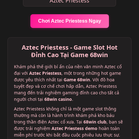
Aztec Priestess
Chơi Aztec Priestess Ngay
Aztec Priestess - Game Slot Hot
Đỉnh Cao Tại Game 68win
Khám phá thế giới bí ẩn của nền văn minh Aztec cổ
đại với
Aztec Priestess
, một trong những hot game
được yêu thích nhất tại
Game 68win
. Với đồ họa
tuyệt đẹp và cơ chế chơi hấp dẫn, Aztec Priestess
mang đến trải nghiệm gaming đỉnh cao cho tất cả
người chơi tại
68win casino
.
Aztec Priestess không chỉ là một game slot thông
thường mà còn là hành trình khám phá kho báu
trong thần điện Aztec cổ xưa. Tại
68win club
, bạn sẽ
được trải nghiệm
Aztec Priestess demo
hoàn toàn
miễn phí trước khi bắt đầu cuộc phiêu lưu thực sự.