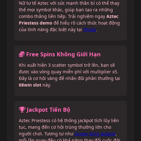
Nữ tư tế Aztec với sức mạnh thần bí có thể thay
thế mọi symbol khác, giúp bạn tạo ra những
combo thắng liên tiếp. Trải nghiệm ngay
Aztec
Priestess demo
để hiểu rõ cách thức hoạt động
của tính năng đặc biệt này tại
Plinko
.
Free Spins Không Giới Hạn
Khi xuất hiện 3 scatter symbol trở lên, bạn sẽ
được vào vòng quay miễn phí với multiplier x5.
Đây là cơ hội vàng để nhân đôi phần thưởng tại
68win slot
này.
Jackpot Tiến Bộ
Aztec Priestess có hệ thống jackpot tích lũy liên
tục, mang đến cơ hội trúng thưởng lớn cho
người chơi. Tương tự như
Ocean King Jackpot
,
mỗi lần quay đều có khả năng thay đổi cuộc đời