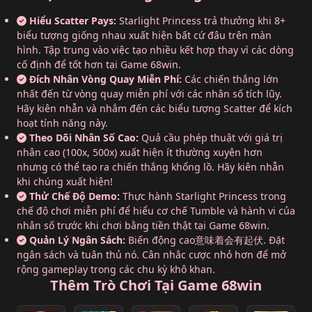
Hiểu Scatter Pays:
Starlight Princess trả thưởng khi 8+
biểu tượng giống nhau xuất hiện bất cứ đâu trên màn
hình. Tập trung vào việc tạo nhiều kết hợp thay vì các dòng
cố định để tốt hơn tại Game 68win.
Đích Nhân Vòng Quay Miễn Phí:
Các chiến thắng lớn
nhất đến từ vòng quay miễn phí với các nhân số tích lũy.
Hãy kiên nhẫn và nhắm đến các biểu tượng Scatter để kích
hoạt tính năng này.
Theo Dõi Nhân Số Cao:
Quả cầu phép thuật với giá trị
nhân cao (100x, 500x) xuất hiện ít thường xuyên hơn
nhưng có thể tạo ra chiến thắng khổng lồ. Hãy kiên nhẫn
khi chúng xuất hiện!
Thử Chế Độ Demo:
Thực hành Starlight Princess trong
chế độ chơi miễn phí để hiểu cơ chế Tumble và hành vi của
nhân số trước khi chơi bằng tiền thật tại Game 68win.
Quản Lý Ngân Sách:
Biến động cao意味着会有起伏. Đặt
ngân sách và tuân thủ nó. Cân nhắc cược nhỏ hơn để mở
rộng gameplay trong các chu kỳ khô khan.
Thêm Trò Chơi Tại Game 68win