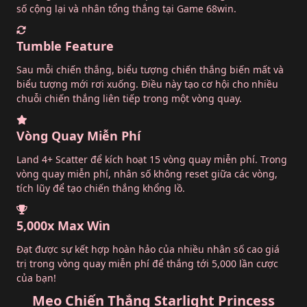
số cộng lại và nhân tổng thắng tại Game 68win.
Tumble Feature
Sau mỗi chiến thắng, biểu tượng chiến thắng biến mất và
biểu tượng mới rơi xuống. Điều này tạo cơ hội cho nhiều
chuỗi chiến thắng liên tiếp trong một vòng quay.
Vòng Quay Miễn Phí
Land 4+ Scatter để kích hoạt 15 vòng quay miễn phí. Trong
vòng quay miễn phí, nhân số không reset giữa các vòng,
tích lũy để tạo chiến thắng khổng lồ.
5,000x Max Win
Đạt được sự kết hợp hoàn hảo của nhiều nhân số cao giá
trị trong vòng quay miễn phí để thắng tới 5,000 lần cược
của bạn!
Mẹo Chiến Thắng Starlight Princess