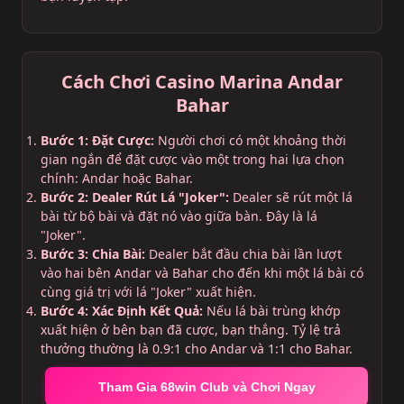
Cách Chơi Casino Marina Andar
Bahar
Bước 1: Đặt Cược:
Người chơi có một khoảng thời
gian ngắn để đặt cược vào một trong hai lựa chọn
chính: Andar hoặc Bahar.
Bước 2: Dealer Rút Lá "Joker":
Dealer sẽ rút một lá
bài từ bộ bài và đặt nó vào giữa bàn. Đây là lá
"Joker".
Bước 3: Chia Bài:
Dealer bắt đầu chia bài lần lượt
vào hai bên Andar và Bahar cho đến khi một lá bài có
cùng giá trị với lá "Joker" xuất hiện.
Bước 4: Xác Định Kết Quả:
Nếu lá bài trùng khớp
xuất hiện ở bên bạn đã cược, bạn thắng. Tỷ lệ trả
thưởng thường là 0.9:1 cho Andar và 1:1 cho Bahar.
Tham Gia 68win Club và Chơi Ngay