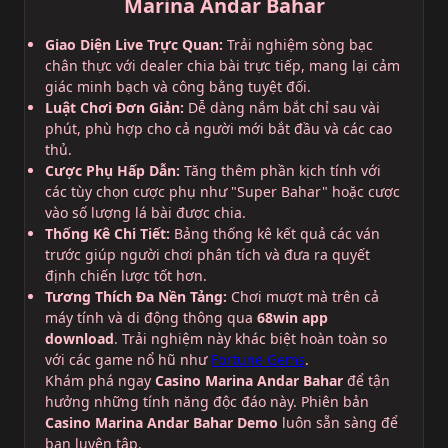
Marina Andar Bahar
Giao Diện Live Trực Quan:
Trải nghiệm sòng bạc
chân thực với dealer chia bài trực tiếp, mang lại cảm
giác minh bạch và công bằng tuyệt đối.
Luật Chơi Đơn Giản:
Dễ dàng nắm bắt chỉ sau vài
phút, phù hợp cho cả người mới bắt đầu và các cao
thủ.
Cược Phụ Hấp Dẫn:
Tăng thêm phần kịch tính với
các tùy chọn cược phụ như "Super Bahar" hoặc cược
vào số lượng lá bài được chia.
Thống Kê Chi Tiết:
Bảng thống kê kết quả các ván
trước giúp người chơi phân tích và đưa ra quyết
định chiến lược tốt hơn.
Tương Thích Đa Nền Tảng:
Chơi mượt mà trên cả
máy tính và di động thông qua
68win app
download
. Trải nghiệm này khác biệt hoàn toàn so
với các game nổ hũ như
Fortune Gems
.
Khám phá ngay
Casino Marina Andar Bahar
để tận
hưởng những tính năng độc đáo này. Phiên bản
Casino Marina Andar Bahar Demo
luôn sẵn sàng để
bạn luyện tập.