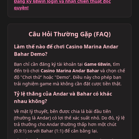
Đăng ký 68win login và nhận chiến thuật độc
quyền!
Câu Hỏi Thường Gặp (FAQ)
Làm thế nào để chơi Casino Marina Andar
Bahar Demo?
Bạn chỉ cần đăng ký tài khoản tại
Game 68win
, tìm
đến trò chơi
Casino Marina Andar Bahar
và chọn chế
độ "Chơi thử" hoặc "Demo". Điều này cho phép bạn
trải nghiệm game mà không cần đặt cược tiền thật.
Tỷ lệ thắng của Andar và Bahar có khác
nhau không?
Về mặt lý thuyết, bên được chia lá bài đầu tiên
(thường là Andar) có lợi thế xác suất nhỏ. Do đó, tỷ lệ
trả thưởng cho Andar thường thấp hơn một chút
(0.9:1) so với Bahar (1:1) để cân bằng lại.