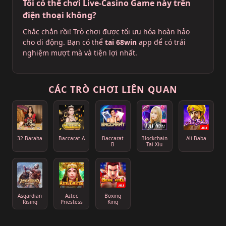
Tôi có thể chơi Live-Casino Game này trên
điện thoại không?
Chắc chắn rồi! Trò chơi được tối ưu hóa hoàn hảo
cho di động. Bạn có thể
tai 68win
app để có trải
nghiệm mượt mà và tiện lợi nhất.
CÁC TRÒ CHƠI LIÊN QUAN
32 Baraha
Baccarat A
Baccarat
Blockchain
Ali Baba
B
Tai Xiu
Asgardian
Aztec
Boxing
Rising
Priestess
King