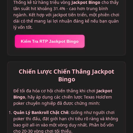
Thống kê từ hàng triệu vòng
Jackpot Bingo
cho thấy
tần suất hit khoảng 31.4% - cao hơn trung bình
ngành. Kết hợp với jackpot tiến triển, một phiên chơi
dài có thể mang lại lợi nhuận đáng kể nếu bạn quản
lý vốn tốt.
Kiểm Tra RTP Jackpot Bingo
Chiến Lược Chiến Thắng Jackpot
Bingo
Để tối đa hóa cơ hội chiến thắng khi chơi
Jackpot
Bingo
, hãy áp dụng các chiến lược Texas Hold'em
poker chuyên nghiệp đã được chứng minh:
Quản Lý Bankroll Chặt Chẽ:
Giống như người chơi
poker thi đấu, đặt giới hạn chi tiêu rõ ràng và không
bao giờ all-in vào một vòng duy nhất. Phân bổ vốn
cho 20-30 vòng chơi tối thiểu.