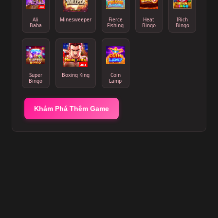
Ali
Minesweeper
Fierce
Heat
IRich
Baba
Fishing
Bingo
Bingo
Super
Boxing King
Coin
Bingo
Lamp
Khám Phá Thêm Game