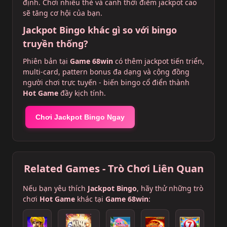
định. Chơi nhiều thẻ và canh thời điểm jackpot cao
sẽ tăng cơ hội của bạn.
Jackpot Bingo khác gì so với bingo
truyền thống?
Phiên bản tại
Game 68win
có thêm jackpot tiến triển,
multi-card, pattern bonus đa dạng và cộng đồng
người chơi trực tuyến - biến bingo cổ điển thành
Hot Game
đầy kịch tính.
Chơi Jackpot Bingo Ngay
Related Games - Trò Chơi Liên Quan
Nếu bạn yêu thích
Jackpot Bingo
, hãy thử những trò
chơi
Hot Game
khác tại
Game 68win
: